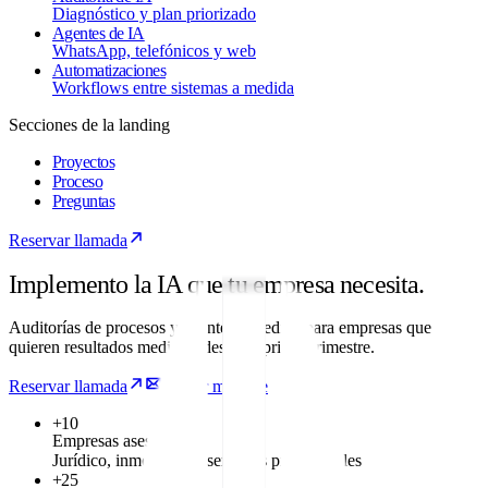
Diagnóstico y plan priorizado
Agentes de IA
WhatsApp, telefónicos y web
Automatizaciones
Workflows entre sistemas a medida
Secciones de la landing
Proyectos
Proceso
Preguntas
Reservar llamada
Implemento la IA que tu empresa
necesita
.
Auditorías de procesos y agentes a medida para empresas que
quieren resultados medibles desde el primer trimestre.
Reservar llamada
Enviar mensaje
+10
Empresas asesoradas
Jurídico, inmobiliario, servicios profesionales
+25