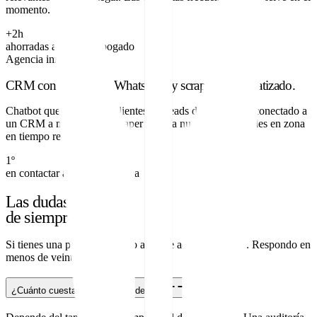
momento.
+2h
ahorradas al día por abogado
Agencia inmobiliaria
CRM con chatbot de WhatsApp y scraping automatizado.
Chatbot que responde a clientes y a leads de Meta Ads, conectado a
un CRM a medida. Un scraper detecta nuevas propiedades en zona
en tiempo real.
1º
en contactar al lead de la zona
Las dudas
de siempre.
Si tienes una pregunta que no aparece aquí, escríbeme. Respondo en
menos de veinticuatro horas.
¿Cuánto cuesta una auditoría de IA?