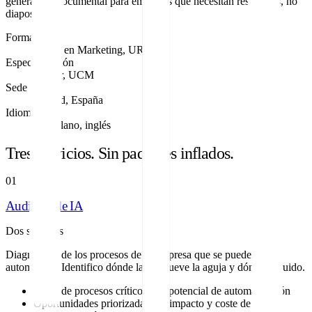
generación documental para empresas que necesitan resultados, no
diapositivas.
Formación
Grado en Marketing, URJC
Especialización
Máster, UCM
Sede
Madrid, España
Idiomas
Castellano, inglés
Tres servicios. Sin paquetes inflados.
01
Auditoría de IA
Dos semanas
Diagnóstico de los procesos de tu empresa que se pueden
automatizar. Identifico dónde la IA mueve la aguja y dónde es ruido.
Mapa de procesos críticos con potencial de automatización
Oportunidades priorizadas por impacto y coste de