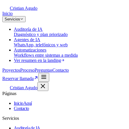
Cristian Agudo
Inicio
Servicios
Auditoría de IA
Diagnóstico y plan priorizado
Agentes de IA
WhatsApp, telefónicos y web
Automatizaciones
Workflows entre sistemas a medida
Ver resumen en la landing
Proyectos
Proceso
Preguntas
Contacto
Reservar llamada
Cristian Agudo
Páginas
Inicio
Aquí
Contacto
Servicios
Auditoría de IA