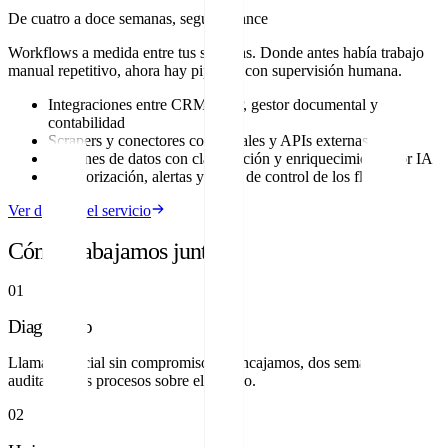
De cuatro a doce semanas, según alcance
Workflows a medida entre tus sistemas. Donde antes había trabajo
manual repetitivo, ahora hay pipeline con supervisión humana.
Integraciones entre CRM, ERP, gestor documental y
contabilidad
Scrapers y conectores con portales y APIs externas
Pipelines de datos con clasificación y enriquecimiento por IA
Monitorización, alertas y panel de control de los flujos
Ver detalle del servicio
Cómo trabajamos juntos.
01
Diagnóstico
Llamada inicial sin compromiso. Si encajamos, dos semanas
auditando tus procesos sobre el terreno.
02