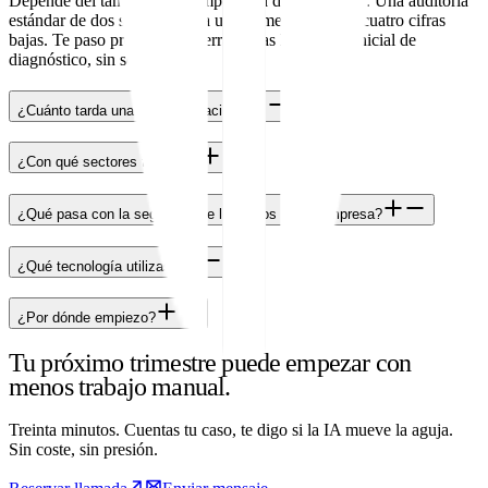
Depende del tamaño y la complejidad de la empresa. Una auditoría
estándar de dos semanas para una pyme arranca en cuatro cifras
bajas. Te paso presupuesto cerrado tras la llamada inicial de
diagnóstico, sin sorpresas.
¿Cuánto tarda una implementación?
¿Con qué sectores trabajas?
¿Qué pasa con la seguridad de los datos de mi empresa?
¿Qué tecnología utilizas?
¿Por dónde empiezo?
Tu próximo trimestre puede empezar con
menos trabajo manual.
Treinta minutos. Cuentas tu caso, te digo si la IA mueve la aguja.
Sin coste, sin presión.