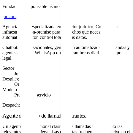
Fundador y responsable técnico
juricore.es
Agencia de IA especializada en el sector jurídico. Construimos
infraestructura on-premise para despachos que necesitan
automatización con control total de sus datos.
Chatbots conversacionales, generación automatizada de demandas y
agentes de IA en WhatsApp que ahorran horas diarias al equipo
legal.
Sector
Jurídico
Despliegue
On-premise
Modelo
Producto + servicio
Despacho jurídico
Agente de filtrado de llamadas entrantes.
Un agente conversacional clasifica las llamadas y deriva solo las
relevantes al equipo legal. Las consultas frecuentes las resuelve en el