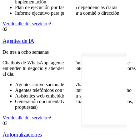
implementación
Plan de ejecución por fases con dependencias claras
Informe ejecutivo para presentar a comité o dirección
Ver detalle del servicio
02
Agentes de IA
De tres a ocho semanas
Chatbots de WhatsApp, agentes telefónicos y asistentes web que
entienden tu negocio y atienden a clientes y leads veinticuatro horas
al día.
Agentes conversacionales en WhatsApp Business
Agentes telefónicos con voz natural y derivación a humano
Asistentes web embebidos en tu sitio o aplicación
Generación documental automatizada (demandas, contratos,
propuestas)
Ver detalle del servicio
03
Automatizaciones