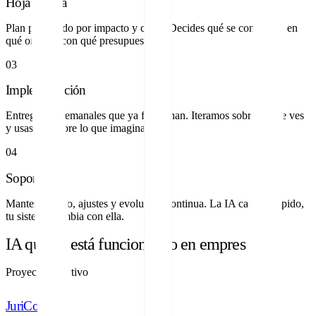
Hoja de ruta
Plan priorizado por impacto y coste. Decides qué se construye, en
qué orden y con qué presupuesto.
03
Implementación
Entregables semanales que ya funcionan. Iteramos sobre lo que ves
y usas, no sobre lo que imaginas.
04
Soporte
Mantenimiento, ajustes y evolución continua. La IA cambia rápido,
tu sistema cambia con ella.
IA que ya está funcionando en empresas.
Proyecto en activo
JuriCore